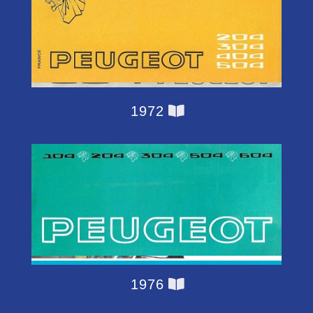
1972
1969
1976
1973
1970