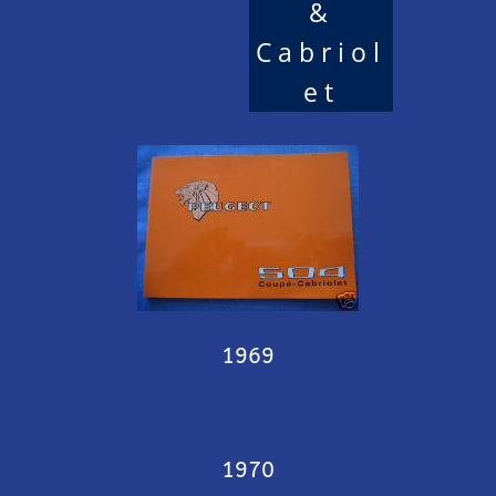
&
Cabriol
et
1969
1970