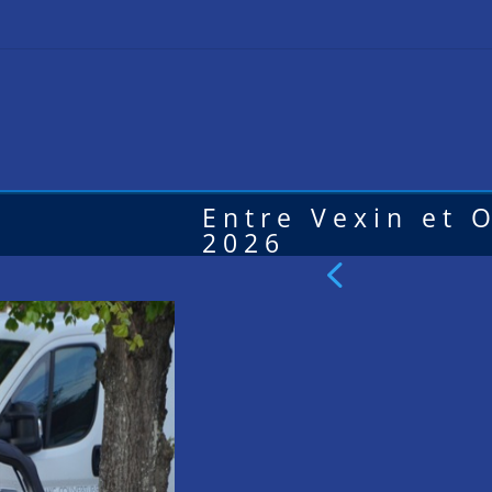
Entre Vexin et O
2026
4