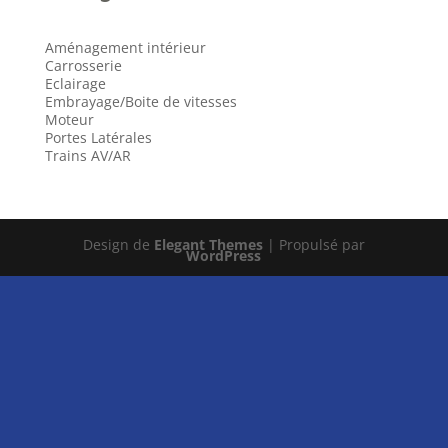
Aménagement intérieur
Carrosserie
Eclairage
Embrayage/Boite de vitesses
Moteur
Portes Latérales
Trains AV/AR
Design de
Elegant Themes
| Propulsé par
WordPress