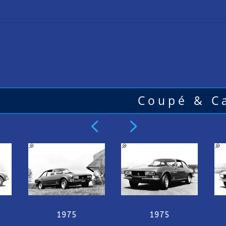
Coupé & Ca
4
5
1975
1975